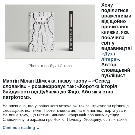
Хочу
поділитися
враженнями
від щойно
прочитаної
книжки, яка
побачила
світ у
видавництві
«Дух і
літера»
.
Автор,
Photo: в-во Дух і Літера
словацький
публіцист
Мартін Мілан Шімечка, назву твору – «Серед
словаків» – розшифровує так: «Коротка історія
байдужості від Дубчека до Фіцо, Або як я став
патріотом».
Не впевнена, що українського читача аж так заінтригували прізвища
словацьких політиків. Проте, книжка ця, на мій погляд, варта уваги.
Не лише тому, що містить чимало інформації про нашу сусідку
Словаччину, а заразом про Чехію, Польщу, Угорщину, світ як такий.
Continue reading
→