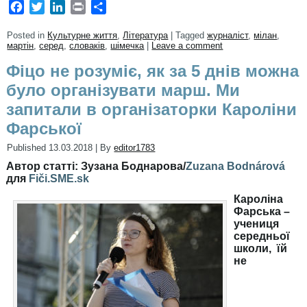
Facebook
Twitter
LinkedIn
Print
Share
Posted in
Культурне життя
,
Література
|
Tagged
журналіст
,
мілан
,
мартін
,
серед
,
словаків
,
шімечка
|
Leave a comment
Фіцо не розуміє, як за 5 днів можна
було організувати марш. Ми
запитали в організаторки Кароліни
Фарської
Published
13.03.2018
|
By
editor1783
Автор статті: Зузана Боднарова
/
Zuzana Bodnárová
для
Fiči.SME.sk
Кароліна
Фарська –
учениця
середньої
школи, їй
не