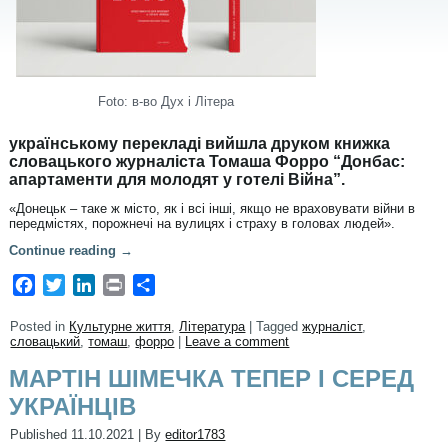
Foto: в-во Дух і Літера
українському перекладі вийшла друком книжка
словацького журналіста Томаша Форро “Донбас:
апартаменти для молодят у готелі Війна”.
«Донецьк – таке ж місто, як і всі інші, якщо не враховувати війни в
передмістях, порожнечі на вулицях і страху в головах людей».
Continue reading
→
Facebook
Twitter
LinkedIn
Print
Share
Posted in
Культурне життя
,
Література
|
Tagged
журналіст
,
словацький
,
томаш
,
форро
|
Leave a comment
МАРТІН ШІМЕЧКА ТЕПЕР І СЕРЕД
УКРАЇНЦІВ
Published
11.10.2021
|
By
editor1783