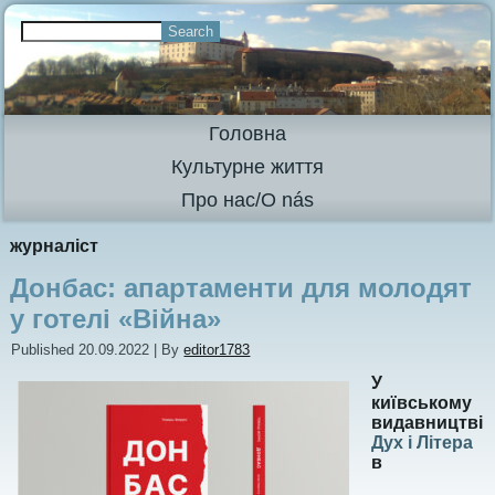
Головна
Культурне життя
Про нас/O nás
журналіст
Донбас: апартаменти для молодят
у готелі «Війна»
Published
20.09.2022
|
By
editor1783
У
київському
видавництві
Дух і Літера
в