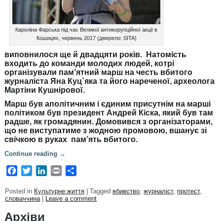
Кароліна Фарська під час Великої антикорупційної акції в
Кошицях, червень 2017 (джерело: SITA)
виповнилося ще й двадцяти років. Натомість
входить до команди молодих людей, котрі
організували пам’ятний марш на честь вбитого
журналіста Яна Куц`яка та його нареченої, археолога
Мартіни Кушнірової.
Марш був аполітичним і єдиним присутнім на марші
політиком був президент Андрей Кіска, який був там
радше, як громадянин. Домовився з організаторами,
що не виступатиме з жодною промовою, вшанує зі
свічкою в руках пам’ять вбитого.
Continue reading
→
Facebook
Twitter
LinkedIn
Print
Share
Posted in
Культурне життя
|
Tagged
вбивство
,
журналіст
,
протест
,
словаччина
|
Leave a comment
Архіви