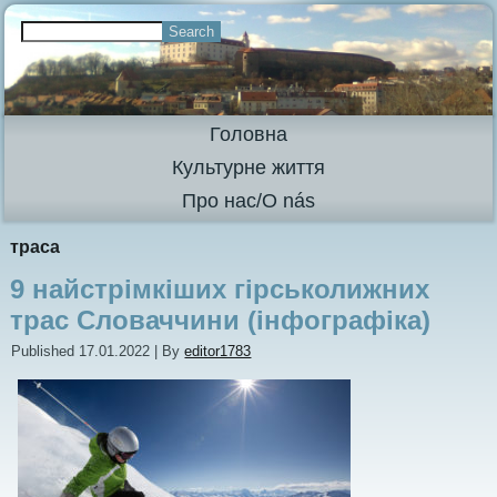
Головна
Культурне життя
Про нас/O nás
траса
9 найстрімкіших гірськолижних
трас Словаччини (інфографіка)
Published
17.01.2022
|
By
editor1783