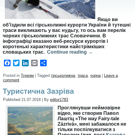
Якщо ви
об’їздили всі гірськолижні курорти України й тутешні
траси викликають у вас нудьгу, то ось вам перелік
чорних гірськолижних трас Словаччини. В
інфографіці вказано веб-ресурси курортів і
коротенькі характеристики найстрімкіших
словацьких трас.
Continue reading
→
Facebook
Twitter
LinkedIn
Print
Share
Posted in
Туризм
|
Tagged
гірськолижна
,
траса
,
чорна
|
Leave a
comment
Туристична Зазріва
Published
21.07.2018
|
By
editor1783
Проглянувши неймовірне
відео, яке створив Павол
Лаштіц «The way Fairy-tale
Zázrivá», мені забажалося не
тільки поспілкуватися з
Паволом (див. пост
Казкова