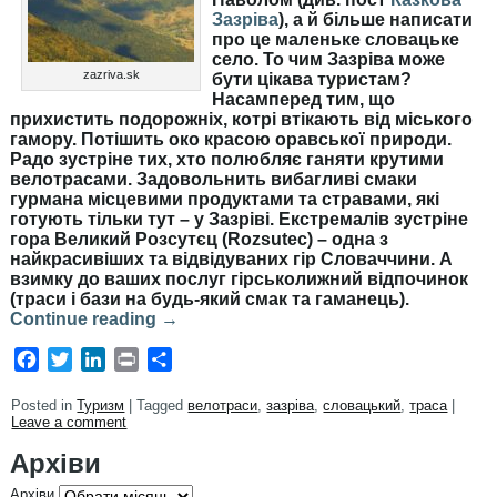
Зазріва
), а й більше написати
про це маленьке словацьке
село. То чим Зазріва може
zazriva.sk
бути цікава туристам?
Насамперед тим, що
прихистить подорожніх, котрі втікають від міського
гамору. Потішить око красою оравської природи.
Радо зустріне тих, хто полюбляє ганяти крутими
велотрасами. Задовольнить вибагливі смаки
гурмана місцевими продуктами та стравами, які
готують тільки тут – у Зазріві. Екстремалів зустріне
гора Великий Розсутєц (Rozsutec) – одна з
найкрасивіших та відвідуваних гір Словаччини. А
взимку до ваших послуг гірськолижний відпочинок
(траси і бази на будь-який смак та гаманець).
Continue reading
→
Facebook
Twitter
LinkedIn
Print
Share
Posted in
Туризм
|
Tagged
велотраси
,
зазріва
,
словацький
,
траса
|
Leave a comment
Архіви
Архіви