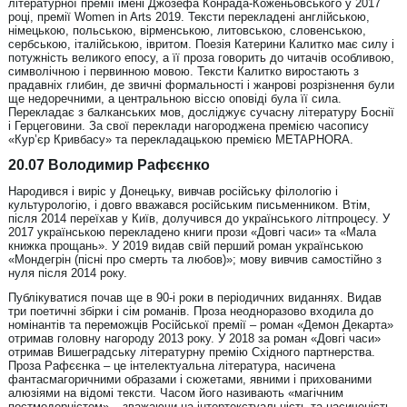
літературної премії імені Джозефа Конрада-Коженьовського у 2017
році, премії Women in Arts 2019. Тексти перекладені англійською,
німецькою, польською, вірменською, литовською, словенською,
сербською, італійською, івритом. Поезія Катерини Калитко має силу і
потужність великого епосу, а її проза говорить до читачів особливою,
символічною і первинною мовою. Тексти Калитко виростають з
прадавніх глибин, де звичні формальності і жанрові розрізнення були
ще недоречними, а центральною віссю оповіді була її сила.
Перекладає з балканських мов, досліджує сучасну літературу Боснії
і Герцеговини. За свої переклади нагороджена премією часопису
«Кур’єр Кривбасу» та перекладацькою премією METAPHORA.
20.07 Володимир Рафєєнко
Народився і виріс у Донецьку, вивчав російську філологію і
культурологію, і довго вважався російським письменником. Втім,
після 2014 переїхав у Київ, долучився до українського літпроцесу. У
2017 українською перекладено книги прози «Довгі часи» та «Мала
книжка прощань». У 2019 видав свій перший роман українською
«Мондегрін (пісні про смерть та любов)»; мову вивчив самостійно з
нуля після 2014 року.
Публікуватися почав ще в 90-і роки в періодичних виданнях. Видав
три поетичні збірки і сім романів. Проза неодноразово входила до
номінантів та переможців Російської премії – роман «Демон Декарта»
отримав головну нагороду 2013 року. У 2018 за роман «Довгі часи»
отримав Вишеградську літературну премію Східного партнерства.
Проза Рафєєнка – це інтелектуальна література, насичена
фантасмагоричними образами і сюжетами, явними і прихованими
алюзіями на відомі тексти. Часом його називають «магічним
постмодерністом» – зважаючи на інтертекстуальність та насиченість