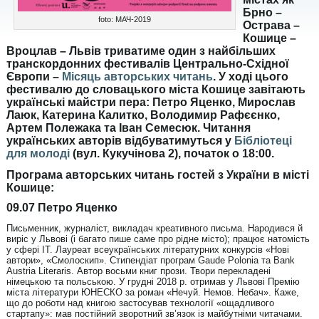
Брно –
foto: МАЧ-2019
Острава –
Кошице –
Вроцлав – Львів триватиме один з найбільших
транскордонних фестивалів Центрально-Східної
Європи –
Місяць авторських читань
. У ході цього
фестивалю до словацького міста Кошице завітають
українські майстри пера: Петро Яценко, Мирослав
Лаюк, Катерина Калитко, Володимир Рафєєнко,
Артем Полежака та Іван Семесюк. Читання
українських авторів відбуватимуться у
Бібліотеці
для молоді
(вул. Кукучінова 2), початок о 18:00.
Програма авторських читань гостей з України в місті
Кошице:
09.07 Петро Яценко
Письменник, журналіст, викладач креативного письма. Народився й
виріс у Львові (і багато пише саме про рідне місто); працює натомість
у сфері ІТ. Лауреат всеукраїнських літературних конкурсів «Нові
автори», «Смолоскип». Стипендіат програм Gaude Polonia та Bank
Austria Literaris. Автор восьми книг прози. Твори перекладені
німецькою та польською. У грудні 2018 р. отримав у Львові Премію
міста літератури ЮНЕСКО за роман «Нечуй. Немов. Небач». Каже,
що до роботи над книгою застосував технології «ощадливого
стартапу»: мав постійний зворотний зв’язок із майбутніми читачами.