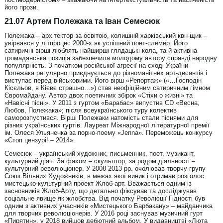
його прози.
21.07 Артем Полежака та Іван Семесюк
Полежака – архітектор за освітою, колишній харківський квн-щик –
увірвався у літпроцес 2000-х як успішний поет-слемер. Його
сатиричні вірші люблять найширші глядацькі кола, та й активна
громадянська позиція забезпечила молодому автору справді народну
популярність. З початком російської агресії на сході України
Полежака регулярно приєднується до різноманітних арт-десантів і
виступає перед військовими. Його вірш «Репортаж» («…Господін
Кісєльов, в Кієвє страшно…») став неофіційним сатиричним гімном
Євромайдану. Автор двох поетичних збірок «Стіхи о жизні» та
«Навісні пісні». У 2011 з гуртом «Барабас» випустив CD «Весна,
Любов, Полежака»; після всеукраїнського туру колектив
саморозпустився. Вірші Полежаки натомість стали піснями для
різних українських гуртів. Лауреат Міжнародної літературної премії
ім. Олеся Ульяненка за порно-поему «Jenna». Переможець конкурсу
«Стоп цензурі! – 2014».
Семесюк – український художник, письменник, поет, музикант,
культурний діяч. За фахом – скульптор, за родом діяльності –
культурний революціонер. У 2008-2013 рр. очолював творчу групу
Союз Вільних Художників, в межах якої виник і отримав розголос
мистецько-культурний проект Жлоб-арт. Вважається одним із
засновників Жлоб-Арту, що детально фіксував та досліджував
соціальне явище як жлобства. Від початку Революції Гідності був
одним з активних учасників «Мистецького Барбакану» – майданчика
для творчих революціонерів. У 2016 році заснував музичний гурт
«Пирятин», у 2018 вийшов дебютний альбом. У видавництві «Люта