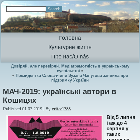
Головна
Культурне життя
Про нас/O nás
Довіряй, але перевіряй. Медіаграмотність в українському
суспільстві
»
«
Президентка Словаччини Зузана Чапутова заявила про
підтримку України
МАЧ-2019: українські автори в
Кошицях
Published
01.07.2019
|
By
editor1783
Від 5 липня
і аж до 4
серпня у
таких
містах як