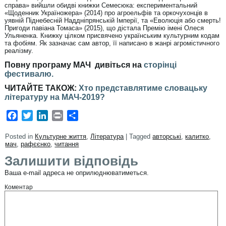
справа» вийшли обидві книжки Семесюка: експериментальний
«Щоденник Україножера» (2014) про агроельфів та оркочухонців в
уявній Піднебесній Наддніпрянській Імперії, та «Еволюція або смерть!
Пригоди павіана Томаса» (2015), що дістала Премію імені Олеся
Ульяненка. Книжку цілком присвячено українським культурним кодам
та фобіям. Як зазначає сам автор, її написано в жанрі агромістичного
реалізму.
Повну програму МАЧ дивіться на
сторінці
фестивалю.
ЧИТАЙТЕ ТАКОЖ:
Хто представлятиме словацьку
літературу на МАЧ-2019?
Facebook
Twitter
LinkedIn
Print
Share
Posted in
Культурне життя
,
Література
|
Tagged
авторські
,
калитко
,
мач
,
рафєєнко
,
читання
Залишити відповідь
Ваша e-mail адреса не оприлюднюватиметься.
Коментар