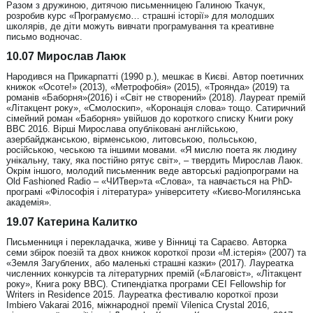
Разом з дружиною, дитячою письменницею Галиною Ткачук,
розробив курс «Програмуємо… страшні історії» для молодших
школярів, де діти можуть вивчати програмування та креативне
письмо водночас.
10.07 Мирослав Лаюк
Народився на Прикарпатті (1990 р.), мешкає в Києві. Автор поетичних
книжок «Осоте!» (2013), «Метрофобія» (2015), «Троянда» (2019) та
романів «Баборня»(2016) і «Світ не створений» (2018). Лауреат премій
«Літакцент року», «Смолоскип», «Коронація слова» тощо. Сатиричний
сімейний роман «Баборня» увійшов до короткого списку Книги року
ВВС 2016. Вірші Мирослава опубліковані англійською,
азербайджанською, вірменською, литовською, польською,
російською, чеською та іншими мовами. «Я мислю поета як людину
унікальну, таку, яка постійно рятує світ», – твердить Мирослав Лаюк.
Окрім іншого, молодий письменник веде авторські радіопрограми на
Old Fashioned Radio – «ЧИТвер»та «Слова», та навчається на PhD-
програмі «Філософія і література» університету «Києво-Могилянська
академія».
19.07 Катерина Калитко
Письменниця і перекладачка, живе у Вінниці та Сараєво. Авторка
семи збірок поезій та двох книжок короткої прози «М.істерія» (2007) та
«Земля Загублених, або маленькі страшні казки» (2017). Лауреатка
численних конкурсів та літературних премій («Благовіст», «Літакцент
року», Книга року ВВС). Стипендіатка програми CEI Fellowship for
Writers in Residence 2015. Лауреатка фестивалю короткої прози
Imbiero Vakarai 2016, міжнародної премії Vilenica Crystal 2016,