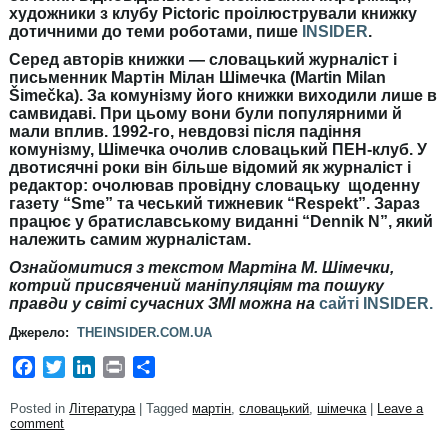
художники з клубу Pictoric проілюстрували книжку
дотичними до теми роботами, пише
INSIDER
.
Серед авторів книжки — словацький журналіст і
письменник Мартін Мілан Шімечка (Martin Milan
Šimečka). За комунізму його книжки виходили лише в
самвидаві. При цьому вони були популярними й
мали вплив. 1992-го, невдовзі після падіння
комунізму, Шімечка очолив словацький ПЕН-клуб. У
двотисячні роки він більше відомий як журналіст і
редактор: очолював провідну словацьку щоденну
газету “Sme” та чеський тижневик “Respekt”. Зараз
працює у братиславському виданні “Dennik N”, який
належить самим журналістам.
Ознайомитися з текстом Мартіна М. Шімечки,
котрий присвячений маніпуляціям та пошуку
правди у світі сучасних ЗМІ можна на
сайті INSIDER.
Джерело:
THEINSIDER.COM.UA
Facebook
Twitter
LinkedIn
Print
Share
Posted in
Література
|
Tagged
мартін
,
словацький
,
шімечка
|
Leave a
comment