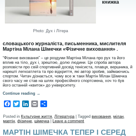
книжка
Photo: Дух і Літера
словацького журналіста, письменника, мислителя
Мартіна Мілана Шімечки «Фізичне виховання» .
“Фізичне виховання” – це роздуми Мартіна Мілана про рух та його
вплив на тіло, дух і, зрештою, долю людини. Це спроба автора
розповісти про свій спортивний досвід тенісиста, плавця, вершника, й
нарешті легкоатлета та про відкриття, які автор зробив, займаючись
спортом. Читач дізнається, чому все ж таки Мартін Мілан Шімечка
свого часу не став на шлях професійного спортсмена, хоч то був
його останній «квиток» до університету.
Continue reading
→
Facebook
Twitter
LinkedIn
Print
Share
Posted in
Культурне життя
,
Література
|
Tagged
виховання
,
мілан
,
мартін
,
фізичне
,
шімечка
|
Leave a comment
МАРТІН ШІМЕЧКА ТЕПЕР І СЕРЕД