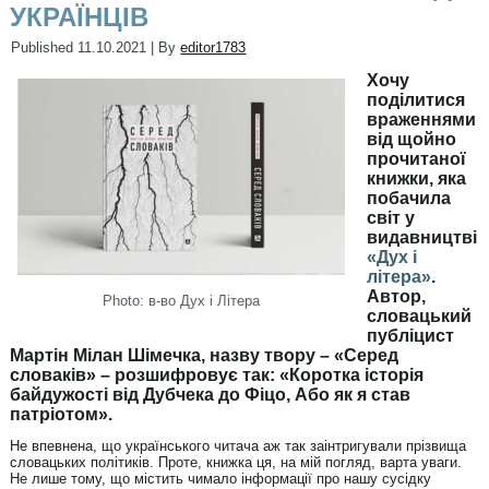
УКРАЇНЦІВ
Published
11.10.2021
|
By
editor1783
Хочу
поділитися
враженнями
від щойно
прочитаної
книжки, яка
побачила
світ у
видавництві
«Дух і
літера»
.
Автор,
Photo: в-во Дух і Літера
словацький
публіцист
Мартін Мілан Шімечка, назву твору – «Серед
словаків» – розшифровує так: «Коротка історія
байдужості від Дубчека до Фіцо, Або як я став
патріотом».
Не впевнена, що українського читача аж так заінтригували прізвища
словацьких політиків. Проте, книжка ця, на мій погляд, варта уваги.
Не лише тому, що містить чимало інформації про нашу сусідку