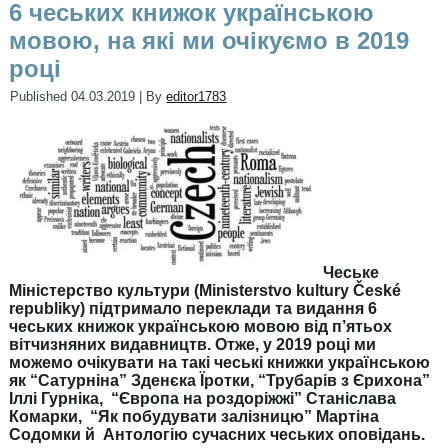
6 чеських книжок українською
мовою, на які ми очікуємо в 2019
році
Published
04.03.2019
|
By
editor1783
Чеське
Міністерство культури (Ministerstvo kultury České
republiky) підтримало переклади та видання 6
чеських книжок українською мовою від п’ятьох
вітчизняних видавництв. Отже, у 2019 році ми
можемо очікувати на такі чеські книжки українською
як “Сатурніна” Зденєка Їротки, “Трубарів з Єрихона”
Іллі Гурніка, “Європа на роздоріжжі” Станіслава
Комарки, “Як побудувати залізницю” Мартіна
Содомки й Антологію сучасних чеських оповідань.