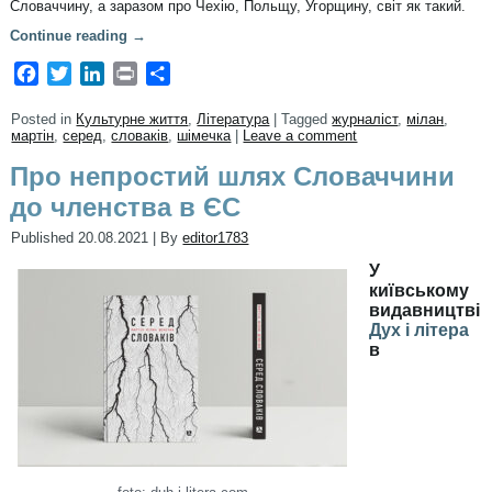
Словаччину, а заразом про Чехію, Польщу, Угорщину, світ як такий.
Continue reading
→
Facebook
Twitter
LinkedIn
Print
Share
Posted in
Культурне життя
,
Література
|
Tagged
журналіст
,
мілан
,
мартін
,
серед
,
словаків
,
шімечка
|
Leave a comment
Про непростий шлях Словаччини
до членства в ЄС
Published
20.08.2021
|
By
editor1783
У
київському
видавництві
Дух і літера
в