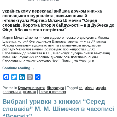
foto: duh-i-litera.com
українському перекладі вийшла друком книжка
словацького журналіста, письменника й
інтелектуала Мартіна Мілана Шімечки “Серед
словаків. Коротка історія байдужості – від Дубчека до
Фіцо, Або як я став патріотом”.
Мартін Мілан Шімечка — син відомого чеського дисидента Мілана
Шімечки, котрий був радником Вацлава Гавела, — у своїй книжці
«Серед словаків» відкриває явні та залаштункові передумови
розпаду Чехословаччини, розповідає про непростий шлях
Словаччини до членства в ЄС, змальовує суперечливий бекґраунд
колишніх і сучасних головних дійових осіб політичної сцени
Словаччини, а також частково Чехії, Польщі та Угорщини.
Continue reading
→
Facebook
Twitter
LinkedIn
Print
Share
Posted in
Культурне життя
,
Література
|
Tagged
єс
,
мілан
,
мартін
,
словаччина
,
шімечка
|
Leave a comment
Вибрані уривки з книжки “Серед
словаків” М. М. Шімечки в часописі
“Всесвіт”