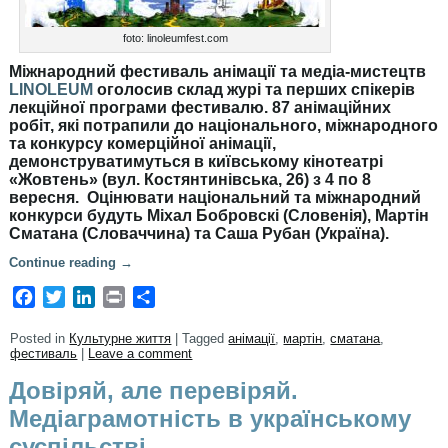
foto: linoleumfest.com
Міжнародний фестиваль анімації та медіа-мистецтв
LINOLEUM
оголосив склад журі та перших спікерів
лекційної програми фестивалю. 87 анімаційних
робіт, які потрапили до національного, міжнародного
та конкурсу комерційної анімації,
демонструватимуться в київському кінотеатрі
«Жовтень» (вул. Костянтинівська, 26) з 4 по 8
вересня. Оцінювати національний та міжнародний
конкурси будуть Міхал Бобровскі (Словенія), Мартін
Сматана (Словаччина) та Саша Рубан (Україна).
Continue reading
→
Facebook
Twitter
LinkedIn
Print
Share
Posted in
Культурне життя
|
Tagged
анімації
,
мартін
,
сматана
,
фестиваль
|
Leave a comment
Довіряй, але перевіряй.
Медіаграмотність в українському
суспільстві