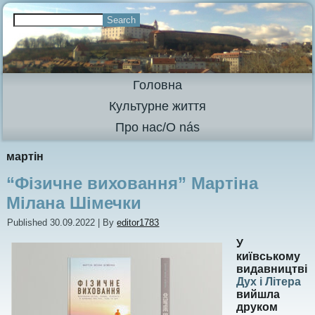
Головна
Культурне життя
Про нас/O nás
мартін
“Фізичне виховання” Мартіна
Мілана Шімечки
Published
30.09.2022
|
By
editor1783
У
київському
видавництві
Дух і Літера
вийшла
друком