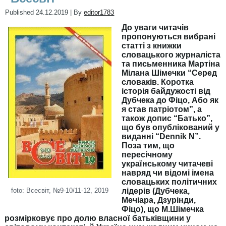
Published
24.12.2019
|
By
editor1783
До уваги читачів
пропонуються вибрані
статті з книжки
словацького журналіста
та письменника Мартіна
Мілана Шімечки “Серед
словаків. Коротка
історія байдужості від
Дубчека до Фіцо, Або як
я став патріотом”, а
також допис “Батько”,
що був опублікований у
виданні “Dennik N”.
Поза тим, що
пересічному
українському читачеві
навряд чи відомі імена
словацьких політичних
foto: Всесвіт, №9-10/11-12, 2019
лідерів (Дубчека,
Мечіара, Дзурінди,
Фіцо), що М.Шімечка
розмірковує про долю власної батьківщини у