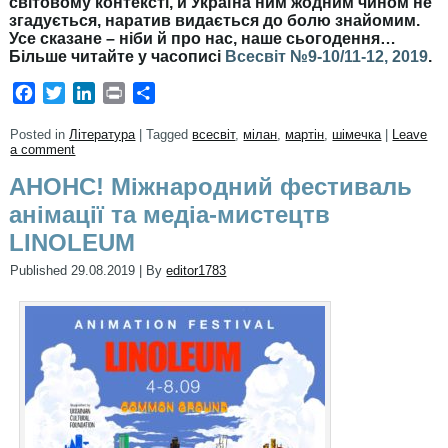
світовому контексті, й Україна ним жодним чином не
згадується, наратив видається до болю знайомим.
Усе сказане – ніби й про нас, наше сьогодення…
Більше читайте у часописі
Всесвіт №9-10/11-12, 2019
.
Facebook
Twitter
LinkedIn
Print
Share
Posted in
Література
|
Tagged
всесвіт
,
мілан
,
мартін
,
шімечка
|
Leave
a comment
АНОНС! Міжнародний фестиваль
анімації та медіа-мистецтв
LINOLEUM
Published
29.08.2019
|
By
editor1783