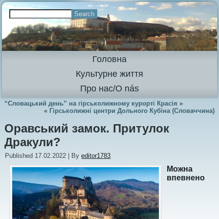
Головна
Культурне життя
Про нас/O nás
“Словацький день” на гірськолижному курорті Красія
»
«
Гірськолижні центри Дольного Кубіна (Словаччина)
Оравський замок. Притулок
Дракули?
Published
17.02.2022
|
By
editor1783
Можна
впевнено