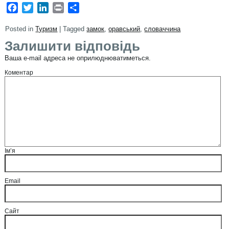
Facebook
Twitter
LinkedIn
Print
Share
Posted in
Туризм
|
Tagged
замок
,
оравський
,
словаччина
Залишити відповідь
Ваша e-mail адреса не оприлюднюватиметься.
Коментар
Ім’я
Email
Сайт