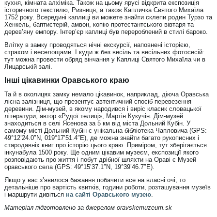
кухня, кімната алхіміка. Також на цьому ярусі відкрита експозиція
історичного текстилю, Ризниця, а також Капличка Святого Михаїла
1752 року. Всередині каплиці ви можете знайти склепи родин Турзо та
Хенкель, баптистерій, амвон, копію протестантського вівтаря та
дерев’яну емпору. Інтер’єр каплиці був перероблений в стилі бароко.
Влітку в замку проводяться нічні екскурсії, наповнені історією,
страхом і веселощами. І куди ж без весіль та весільних фотосесій:
тут можна провести обряд вінчання у Каплиці Святого Михаїла чи в
Лицарській залі.
Інші цікавинки Оравського краю
Та й в околицях замку немало цікавинок, наприклад, діюча Оравська
лісна залізниця, що презентує автентичний спосіб перевезення
деревини. Дім-музей, в якому народився і виріс класик словацької
літератури, автор «Рудої телиці», Мартін Кукучін. Дім-музей
знаходиться в селі Ясенова за 5 км від міста Дольний Кубін. У
самому місті Дольний Кубін є унікальна бібліотека Чапловича (GPS:
49°12’24.0″N, 019°17’51.4″E), де можна знайти багато рукописних і
стародавніх книг про історію цього краю. Приміром, тут зберігається
інкунабула 1500 року. Ще одним цікавим музеєм, експозиції якого
розповідають про життя і побут дрібної шляхти на Ораві є Музей
оравського села (GPS: 49°15’37.1″N, 19°39’46.7″E).
Якщо у вас з’явилося бажання побачити все на власні очі, то
детальніше про вартість квитків, години роботи, розташування музеїв
і маршрути дивіться
на сайті Оравського музею
.
Матеріал підготовлено за джерелом oravskemuzeum.sk