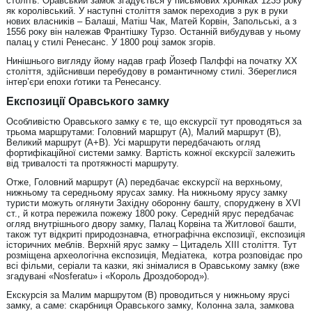
століть. Оравський замок згадується у письмових хроніках 1235 року
як королівський. У наступні століття замок переходив з рук в руки
нових власників – Балаші, Матіш Чак, Матей Корвін, Запольські, а з
1556 року він належав Франтішку Турзо. Останній вибудував у ньому
палац у стилі Ренесанс. У 1800 році замок згорів.
Нинішнього вигляду йому надав граф Йозеф Палффі на початку XX
століття, здійснивши перебудову в романтичному стилі. Збереглися
інтер’єри епохи ґотики та Ренесансу.
Експозиції Оравського замку
Особливістю Оравського замку є те, що екскурсії тут проводяться за
трьома маршрутами: Головний маршрут (А), Малий маршрут (В),
Великий маршрут (А+В). Усі маршрути передбачають огляд
фортифікаційної системи замку. Вартість кожної екскурсії залежить
від тривалості та протяжності маршруту.
Отже, Головний маршрут (А) передбачає екскурсії на верхньому,
нижньому та середньому ярусах замку. На нижньому ярусу замку
туристи можуть оглянути Західну оборонну башту, споруджену в XVI
ст., й котра пережила пожежу 1800 року. Середній ярус передбачає
огляд внутрішнього двору замку, Палац Корвіна та Житлової башти,
також тут відкриті природознавча, етнографічна експозиції, експозиція
історичних меблів. Верхній ярус замку – Цитадель XIII століття. Тут
розміщена археологічна експозиція, Медіатека, котра розповідає про
всі фільми, серіали та казки, які знімалися в Оравському замку (вже
згадувані «Nosferatu» і «Король Дроздобород»).
Екскурсія за Малим маршрутом (В) проводиться у нижньому ярусі
замку, а саме: скарбниця Оравського замку, Колонна зала, замкова