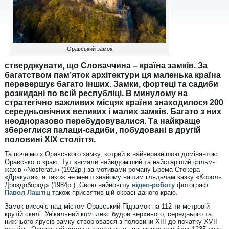
Оравський замок
стверджувати, що Словаччина – країна замків. За
багатством пам’яток архітектури ця маленька країна
перевершує багато інших. Замки, фортеці та садиби
розкидані по всій республіці. В минулому на
стратегічно важливих місцях країни знаходилося 200
середньовічних великих і малих замків. Багато з них
неодноразово перебудовувалися. Та найкраще
збереглися палаци-садиби, побудовані в другій
половині XIX століття.
Та почнімо з Оравського замку, котрий є найвиразнішою домінантою
Оравського краю. Тут знімали найвідоміший та найстаріший фільм-
жахів «Nosferatu» (1922р.) за мотивами роману Брема Стокера
«Дракула», а також не менш знайому нашим глядачам казку «Король
Дроздобород» (1984р.). Свою найновішу
відео-роботу
фотограф
Павол Лаштіц
також присвятив цій окрасі даного краю.
Замок височіє над містом Оравський Підзамок на 112-ти метровій
крутій скелі. Унікальний комплекс будов верхнього, середнього та
нижнього ярусів замку створювався з половини XIII до початку XVII